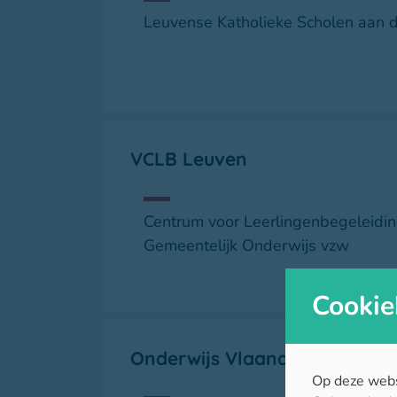
Leuvense Katholieke Scholen aan d
VCLB Leuven
Centrum voor Leerlingenbegeleiding
Gemeentelijk Onderwijs vzw
Cookie
Onderwijs Vlaanderen
Op deze webs