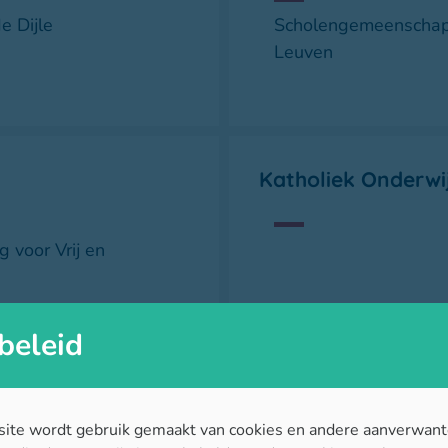
e Dijle
Scholengemeenschap 
Leuven
Katholiek Onderwi
 voor Vrij en
beleid
Klasse
ite wordt gebruik gemaakt van cookies en andere aanverwant