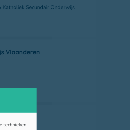
Katholiek Secundair Onderwijs
js Vlaanderen
e technieken.