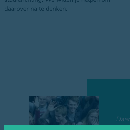
daarover na te denken.
Daa
orga